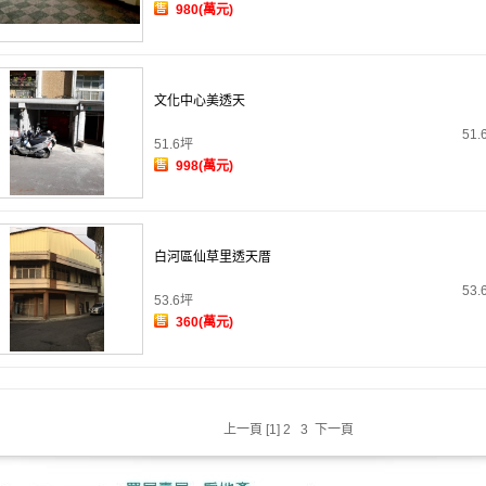
980(萬元)
文化中心美透天
51.
51.6坪
998(萬元)
白河區仙草里透天厝
53.
53.6坪
360(萬元)
上一頁
[1]
2
3
下一頁