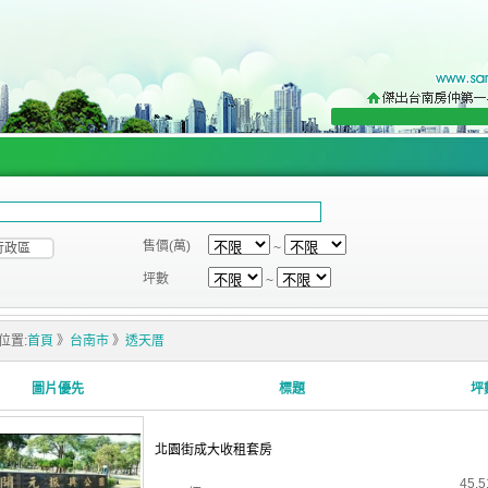
售價(萬)
行政區
~
坪數
~
位置:
首頁
》
台南市
》
透天厝
圖片優先
標題
坪
北園街成大收租套房
45.