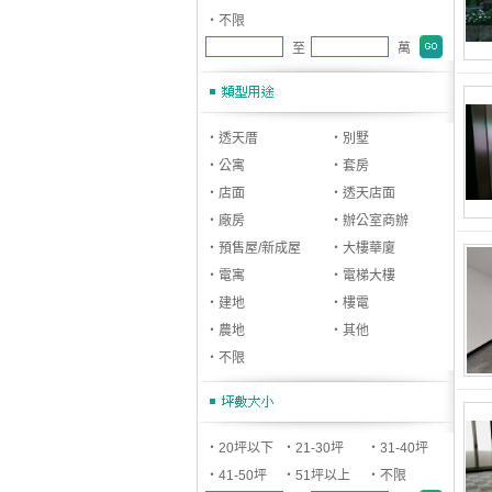
‧不限
至
萬
‧透天厝
‧別墅
‧公寓
‧套房
‧店面
‧透天店面
‧廠房
‧辦公室商辦
‧預售屋/新成屋
‧大樓華廈
‧電寓
‧電梯大樓
‧建地
‧樓電
‧農地
‧其他
‧不限
‧20坪以下
‧21-30坪
‧31-40坪
‧41-50坪
‧51坪以上
‧不限