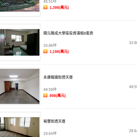
45.51坪
1,398(萬元)
開元路成大學區投資滿租8套房
33.
33.86坪
1,198(萬元)
永康龍國街透天厝
49.
49.59坪
898(萬元)
裕豐街透天厝
29.
29.64坪