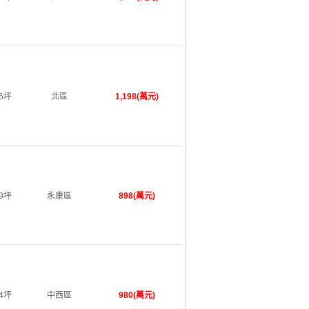
86坪
北區
1,198(萬元)
59坪
永康區
898(萬元)
64坪
中西區
980(萬元)