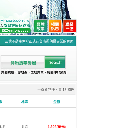
三億不動產仲介正式在台南提供最專業的買屋賣屋的仲介服務，如果您有此需求歡迎來電:06-
一頁 6 物件、共 18 物件
數
​地區
金額
51坪
北區
1,398(萬元)