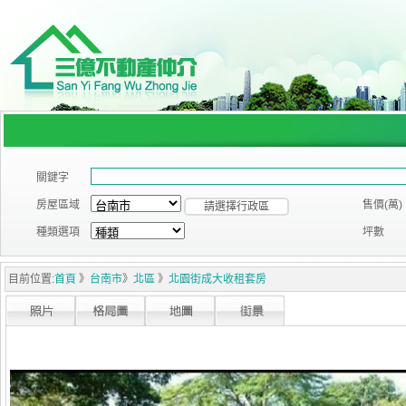
關鍵字
房屋區域
售價(萬)
請選擇行政區
種類選項
坪數
目前位置:
首頁
》
台南市
》
北區
》
北園街成大收租套房