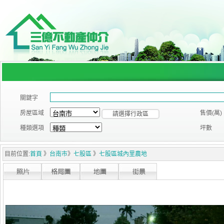
關鍵字
房屋區域
售價(萬)
請選擇行政區
種類選項
坪數
目前位置:
首頁
》
台南市
》
七股區
》
七股區城內里農地